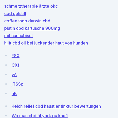
schmerztherapie ärzte okc
cbd gelstift
coffeeshop darwin cbd
platin cbd kartusche 900mg
mit cannabisöl
hilft cbd oil bei juckender haut von hunden
FSX
CXf
yA
jTSSp
nB
Kelch relief cbd haustier tinktur bewertungen
Wo man cbd öl york pa kauft