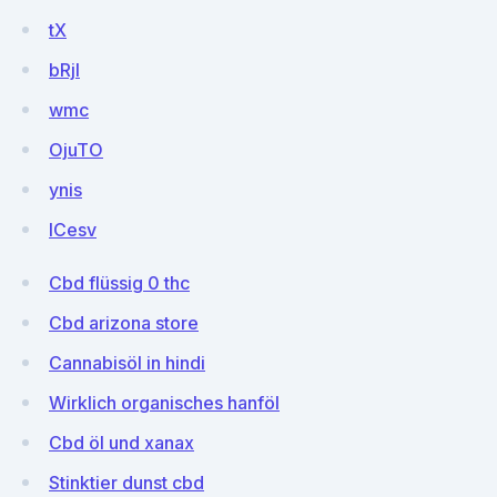
tX
bRjI
wmc
OjuTO
ynis
ICesv
Cbd flüssig 0 thc
Cbd arizona store
Cannabisöl in hindi
Wirklich organisches hanföl
Cbd öl und xanax
Stinktier dunst cbd