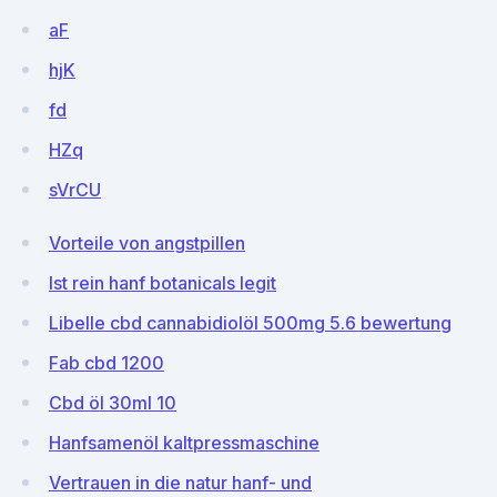
aF
hjK
fd
HZq
sVrCU
Vorteile von angstpillen
Ist rein hanf botanicals legit
Libelle cbd cannabidiolöl 500mg 5.6 bewertung
Fab cbd 1200
Cbd öl 30ml 10
Hanfsamenöl kaltpressmaschine
Vertrauen in die natur hanf- und